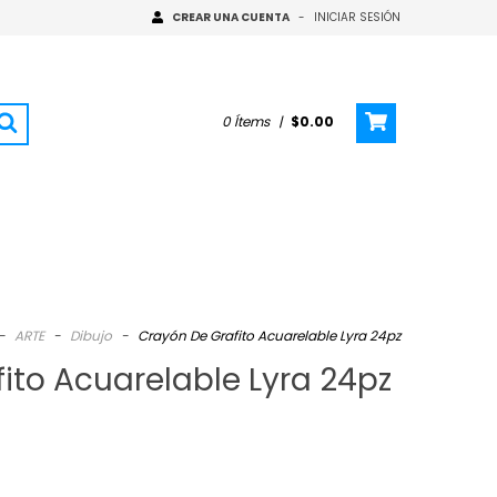
CREAR UNA CUENTA
-
INICIAR SESIÓN
0
Ítems
|
$0.00
-
ARTE
-
Dibujo
-
Crayón De Grafito Acuarelable Lyra 24pz
ito Acuarelable Lyra 24pz