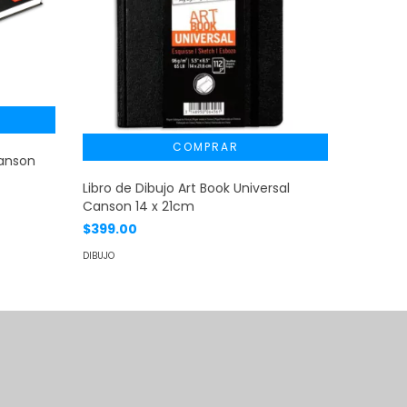
Canson
Libro de
Canson 
Libro de Dibujo Art Book Universal
$325.0
Canson 14 x 21cm
$399.00
DIBUJO
DIBUJO