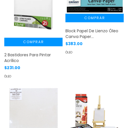
Block Papel De Lienzo Óleo
Canva Paper
Canson® 30.5x40.6
$383.00
ÓLEO
2 Bastidores Para Pintar
Acrílico
$231.00
ÓLEO