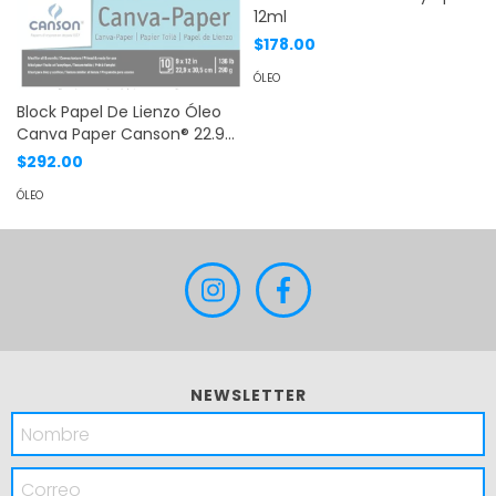
12ml
$178.00
ÓLEO
Block Papel De Lienzo Óleo
Canva Paper Canson® 22.9
X30
$292.00
ÓLEO
NEWSLETTER