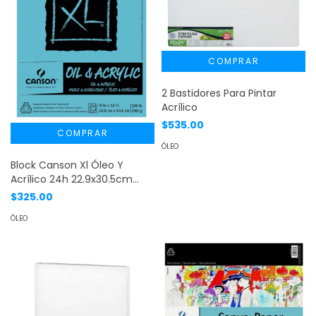
2 Bastidores Para Pintar
Acrílico
$535.00
ÓLEO
Block Canson Xl Óleo Y
Acrílico 24h 22.9x30.5cm
290g
$325.00
ÓLEO